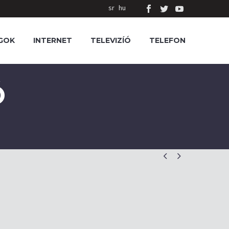
sr
hu
GOK
INTERNET
TELEVIZÍÓ
TELEFON
Ó

