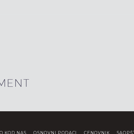
MENT
O KOD NAS
OSNOVNI PODACI
CENOVNIK
SAOPŠ